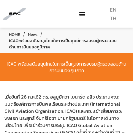
EN
TH
ABOUT US
WHAT WE DO
TRAINING COURSES
HOW TO BECOME A PILOT
CONTACT US
/
/
HOME
News
ICAO พร้อมสนับสนุนไทยในการเป็นศูนย์การอบรมผู้ตรวจสอบ
ด้านการบินของภูมิภาค
ICAO พร้อมสนับสนุนไทยในการเป็นศูนย์การอบรมผู้ตรวจสอบด้าน
การบินของภูมิภาค
เมื่อวันที่ 26 ก.ค.62 ดร. อลูมูยีหวา เบนาร์ด อลิว ประธานคณะ
มนตรีองค์การการบินพลเรือนระหว่างประเทศ (International
Civil Aviation Organization: ICAO) และคณะเข้าเยี่ยมคารวะ
พลเอก ประยุทธ์ จันทร์โอชา นายกรัฐมนตรี ในโอกาสเดินทาง
เยือนไทย เพื่อเข้าร่วมการประชุม ICAO Global Aviation
Cooperation Symposium (GACS) ครั้งที่ 3 ระหว่างวันที่ 22 –