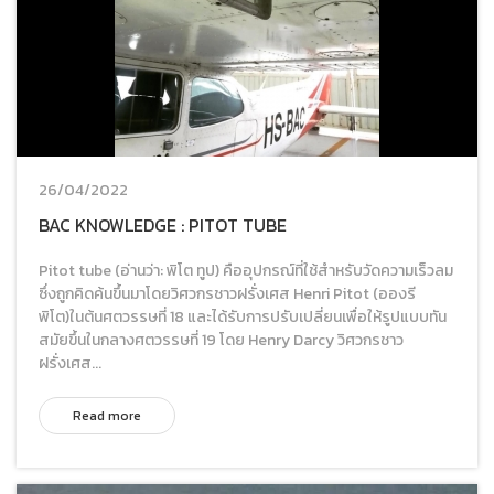
26/04/2022
BAC KNOWLEDGE : PITOT TUBE
Pitot tube (อ่านว่า: พิโต ทูป) คืออุปกรณ์ที่ใช้สำหรับวัดความเร็วลม
ซึ่งถูกคิดค้นขึ้นมาโดยวิศวกรชาวฝรั่งเศส Henri Pitot (อองรี
พิโต)ในต้นศตวรรษที่ 18 และได้รับการปรับเปลี่ยนเพื่อให้รูปแบบทัน
สมัยขึ้นในกลางศตวรรษที่ 19 โดย Henry Darcy วิศวกรชาว
ฝรั่งเศส...
Read more