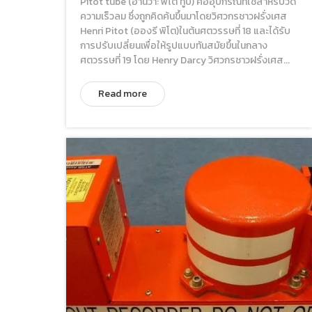
Pitot tube (อ่านว่า: พิโต ทูป) คืออุปกรณ์ที่ใช้สำหรับวัด
ความเร็วลม ซึ่งถูกคิดค้นขึ้นมาโดยวิศวกรชาวฝรั่งเศส
Henri Pitot (อองรี พิโต)ในต้นศตวรรษที่ 18 และได้รับ
การปรับเปลี่ยนเพื่อให้รูปแบบทันสมัยขึ้นในกลาง
ศตวรรษที่ 19 โดย Henry Darcy วิศวกรชาวฝรั่งเศส...
Read more