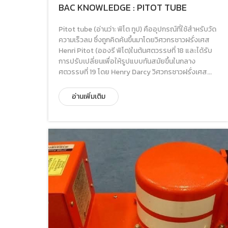
BAC KNOWLEDGE : PITOT TUBE
Pitot tube (อ่านว่า: พิโต ทูป) คืออุปกรณ์ที่ใช้สำหรับวัด
ความเร็วลม ซึ่งถูกคิดค้นขึ้นมาโดยวิศวกรชาวฝรั่งเศส
Henri Pitot (อองรี พิโต)ในต้นศตวรรษที่ 18 และได้รับ
การปรับเปลี่ยนเพื่อให้รูปแบบทันสมัยขึ้นในกลาง
ศตวรรษที่ 19 โดย Henry Darcy วิศวกรชาวฝรั่งเศส...
อ่านเพิ่มเติม