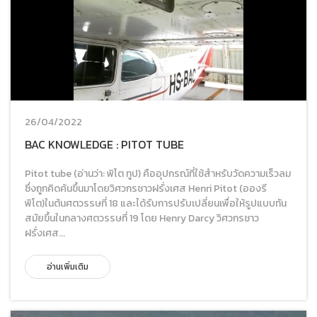
26/04/2022
BAC KNOWLEDGE : PITOT TUBE
Pitot tube (อ่านว่า: พิโต ทูป) คืออุปกรณ์ที่ใช้สำหรับวัดความเร็วลม
ซึ่งถูกคิดค้นขึ้นมาโดยวิศวกรชาวฝรั่งเศส Henri Pitot (อองรี
พิโต)ในต้นศตวรรษที่ 18 และได้รับการปรับเปลี่ยนเพื่อให้รูปแบบทัน
สมัยขึ้นในกลางศตวรรษที่ 19 โดย Henry Darcy วิศวกรชาว
ฝรั่งเศส...
อ่านเพิ่มเติม