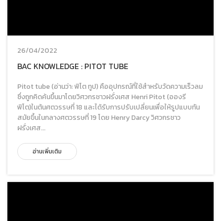
26/04/2022
BAC KNOWLEDGE : PITOT TUBE
Pitot tube (อ่านว่า: พิโต ทูป) คืออุปกรณ์ที่ใช้สำหรับวัดความเร็วลม
ซึ่งถูกคิดค้นขึ้นมาโดยวิศวกรชาวฝรั่งเศส Henri Pitot (อองรี
พิโต)ในต้นศตวรรษที่ 18 และได้รับการปรับเปลี่ยนเพื่อให้รูปแบบทัน
สมัยขึ้นในกลางศตวรรษที่ 19 โดย Henry Darcy วิศวกรชาว
ฝรั่งเศส...
อ่านเพิ่มเติม