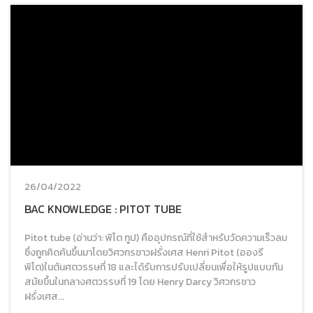
26/04/2022
BAC KNOWLEDGE : PITOT TUBE
Pitot tube (อ่านว่า: พิโต ทูป) คืออุปกรณ์ที่ใช้สำหรับวัดความเร็วลม
ซึ่งถูกคิดค้นขึ้นมาโดยวิศวกรชาวฝรั่งเศส Henri Pitot (อองรี
พิโต)ในต้นศตวรรษที่ 18 และได้รับการปรับเปลี่ยนเพื่อให้รูปแบบทัน
สมัยขึ้นในกลางศตวรรษที่ 19 โดย Henry Darcy วิศวกรชาว
ฝรั่งเศส...