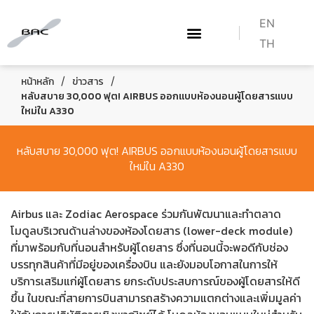
EN
TH
เกี่ยวกับเรา
WHAT WE DO
หลักสูตร BAC
HOW TO BECOME A PILOT
/
/
หน้าหลัก
ข่าวสาร
หลับสบาย 30,000 ฟุต! AIRBUS ออกแบบห้องนอนผู้โดยสารแบบ
ใหม่ใน A330
หลับสบาย 30,000 ฟุต! AIRBUS ออกแบบห้องนอนผู้โดยสารแบบ
ใหม่ใน A330
Airbus และ Zodiac Aerospace ร่วมกันพัฒนาและทำตลาด
โมดูลบริเวณด้านล่างของห้องโดยสาร (lower-deck module)
ที่มาพร้อมกับที่นอนสำหรับผู้โดยสาร ซึ่งที่นอนนี้จะพอดีกับช่อง
บรรทุกสินค้าที่มีอยู่ของเครื่องบิน และยังมอบโอกาสในการให้
บริการเสริมแก่ผู้โดยสาร ยกระดับประสบการณ์ของผู้โดยสารให้ดี
ขึ้น ในขณะที่สายการบินสามารถสร้างความแตกต่างและเพิ่มมูลค่า