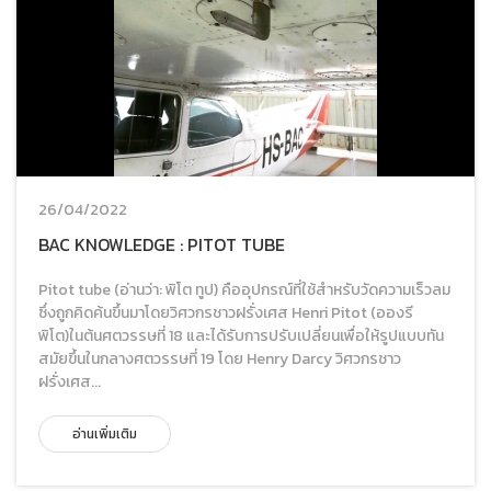
26/04/2022
BAC KNOWLEDGE : PITOT TUBE
Pitot tube (อ่านว่า: พิโต ทูป) คืออุปกรณ์ที่ใช้สำหรับวัดความเร็วลม
ซึ่งถูกคิดค้นขึ้นมาโดยวิศวกรชาวฝรั่งเศส Henri Pitot (อองรี
พิโต)ในต้นศตวรรษที่ 18 และได้รับการปรับเปลี่ยนเพื่อให้รูปแบบทัน
สมัยขึ้นในกลางศตวรรษที่ 19 โดย Henry Darcy วิศวกรชาว
ฝรั่งเศส...
อ่านเพิ่มเติม