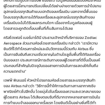
ให้กับการปฏิบัติการเชิงพาณิชย์ได้ โมดูลห้องนอนแบบใหม่สำหรับ
ผู้โดยสารนี้สามารถปรับเปลี่ยนได้อย่างง่ายดายด้วยการนำไปแทน
อุปกรณ์บรรทุกสินค้าแบบปกติของเครื่องบิน นอกจากนี้พื้นของ
โถงบรรทุกสัมภาระใต้ท้องเครื่องและอุปกรณ์บรรทุกสินค้าของ
เครื่องบินจะไม่ได้รับผลกระทบใดๆ เนื่องจากโมดูลห้องนอนผู้
โดยสารจะถูกติดตั้งบนพื้นที่เก็บสัมภาระได้เลย
คริสโตเฟอร์ เบอร์นาร์ดินี ประธานเจ้าหน้าที่บริหารของ Zodiac
Aerospace ส่วนงานห้องโดยสารเครื่องบิน กล่าวว่า “เรามีความ
ยินดีที่ได้ทำโครงการใหม่และมีนวัตกรรมนี้ร่วมกับ Airbus ซึ่ง
เป็นการยืนยันถึงความเชี่ยวชาญในด้านโซลูชั่นพื้นที่ใต้ท้องเครื่อง
บินของเรา ประสบการณ์การเดินทางของผู้โดยสารที่ดีขึ้นเป็นองค์
ประกอบที่สำคัญในปัจจุบันของสายการบินในการแสดงให้เห็นถึง
ความแตกต่าง”
เจฟฟ์ พินเนอร์ หัวหน้าโปรแกรมห้องโดยสารและบรรทุกสินค้า
ของ Airbus กล่าวว่า “วิธีการนี้ทำให้การเดินทางทางอากาศเชิง
พาณิชย์ก้าวไปอีกขั้น โดยมุ่งไปในเรื่องของความสะดวกสบายของ
ผู้โดยสาร Airbus ได้เสียงตอบรับที่ดีมากจากหลายสายการบินใน
การทำแบบจำลองออกมาครั้งแรก โดยยินดีเป็นอย่างยิ่งที่ได้ทำ